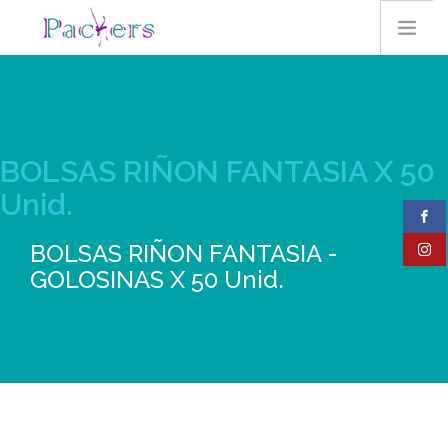
HOME
BOLSAS RIÑON FANTASIA X 50
Unid.
EMPRESA
BOLSAS RIÑON FANTASIA -
CONTACTO
GOLOSINAS X 50 Unid.
PRODUCTOS