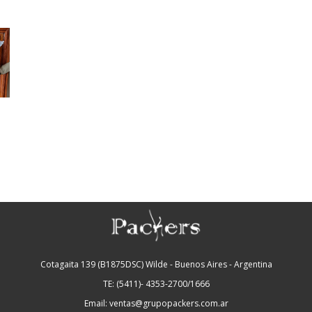
Cotagaita 139 (B1875DSC) Wilde - Buenos Aires - Argentina
TE: (5411)- 4353-2700/1666
Email: ventas@grupopackers.com.ar