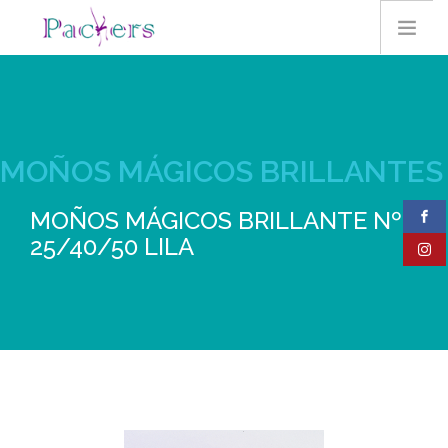
HOME
MOÑOS MÁGICOS BRILLANTES
EMPRESA
MOÑOS MÁGICOS BRILLANTE Nº
25/40/50 LILA
CONTACTO
PRODUCTOS