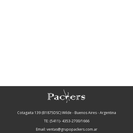
Cotagaita 139 (B1875DSC) Wilde - Buenos Aires - Argentina
TE: (5411)- 4353-2700/1666
Email: ventas@grupopackers.com.ar