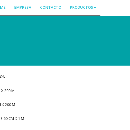
ME
EMPRESA
CONTACTO
PRODUCTOS
ON:
 X 200 M.
 X 200 M
E 60 CM X 1 M