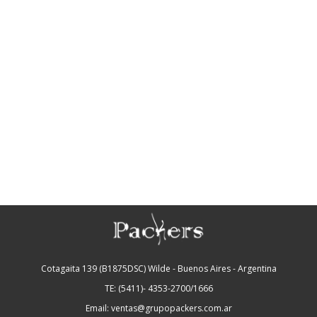
Cotagaita 139 (B1875DSC) Wilde - Buenos Aires - Argentina
TE: (5411)- 4353-2700/1666
Email: ventas@grupopackers.com.ar